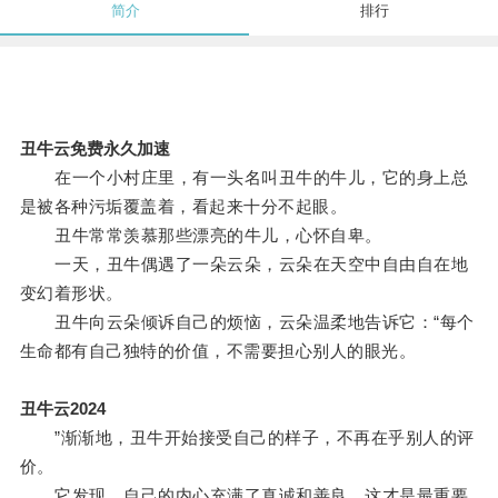
简介
排行
丑牛云免费永久加速
在一个小村庄里，有一头名叫丑牛的牛儿，它的身上总
是被各种污垢覆盖着，看起来十分不起眼。
丑牛常常羡慕那些漂亮的牛儿，心怀自卑。
一天，丑牛偶遇了一朵云朵，云朵在天空中自由自在地
变幻着形状。
丑牛向云朵倾诉自己的烦恼，云朵温柔地告诉它：“每个
生命都有自己独特的价值，不需要担心别人的眼光。
丑牛云2024
”渐渐地，丑牛开始接受自己的样子，不再在乎别人的评
价。
它发现，自己的内心充满了真诚和善良，这才是最重要