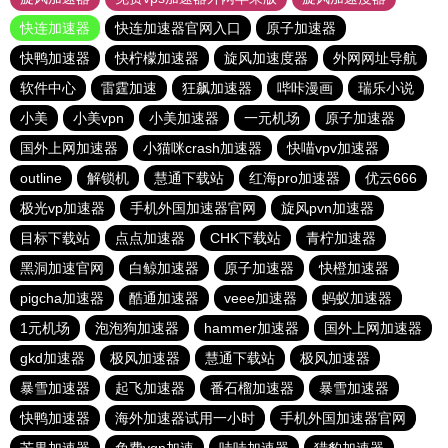
快连加速器
快连加速器官网入口
原子加速器
快鸭加速器
快柠檬加速器
旋风加速度器
外网网址导航
软件中心
雷霆加速
狂飙加速器
哔咔漫画
瑞乐小说
小美
小美vpn
小美加速器
一元机场
原子加速器
国外上网加速器
小猫咪crash加速器
快喵vpv加速器
outline
解锁机
慧通下载站
红海pro加速器
优云666
极光vp加速器
手机外国加速器官网
旋风pvn加速器
目标下载站
点点加速器
CHK下载站
青柠加速器
黑洞加速官网
白鲸加速器
原子加速器
快橙加速器
pigcha加速器
酷通加速器
veee加速器
蚂蚁加速器
1元机场
泡泡狗加速器
hammer加速器
国外上网加速器
gkd加速器
极风加速器
慧通下载站
极风加速器
暴雪加速器
起飞加速器
番石榴加速器
暴雪加速器
快鸭加速器
海外加速器试用一小时
手机外国加速器官网