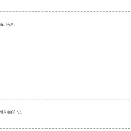
中游刃有余。
。
己感兴趣的知识。