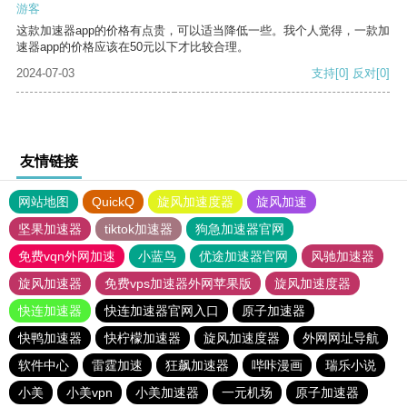
游客
这款加速器app的价格有点贵，可以适当降低一些。我个人觉得，一款加
速器app的价格应该在50元以下才比较合理。
2024-07-03
支持
[0]
反对
[0]
友情链接
网站地图
QuickQ
旋风加速度器
旋风加速
坚果加速器
tiktok加速器
狗急加速器官网
免费vqn外网加速
小蓝鸟
优途加速器官网
风驰加速器
旋风加速器
免费vps加速器外网苹果版
旋风加速度器
快连加速器
快连加速器官网入口
原子加速器
快鸭加速器
快柠檬加速器
旋风加速度器
外网网址导航
软件中心
雷霆加速
狂飙加速器
哔咔漫画
瑞乐小说
小美
小美vpn
小美加速器
一元机场
原子加速器