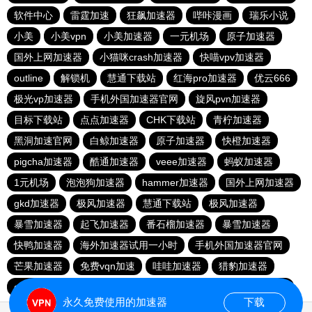
软件中心
雷霆加速
狂飙加速器
哔咔漫画
瑞乐小说
小美
小美vpn
小美加速器
一元机场
原子加速器
国外上网加速器
小猫咪crash加速器
快喵vpv加速器
outline
解锁机
慧通下载站
红海pro加速器
优云666
极光vp加速器
手机外国加速器官网
旋风pvn加速器
目标下载站
点点加速器
CHK下载站
青柠加速器
黑洞加速官网
白鲸加速器
原子加速器
快橙加速器
pigcha加速器
酷通加速器
veee加速器
蚂蚁加速器
1元机场
泡泡狗加速器
hammer加速器
国外上网加速器
gkd加速器
极风加速器
慧通下载站
极风加速器
暴雪加速器
起飞加速器
番石榴加速器
暴雪加速器
快鸭加速器
海外加速器试用一小时
手机外国加速器官网
芒果加速器
免费vqn加速
哇哇加速器
猎豹加速器
gkd加速器
荔枝加速器
暴雪加速器
十大免费加速神器
永久免费使用的加速器
下载