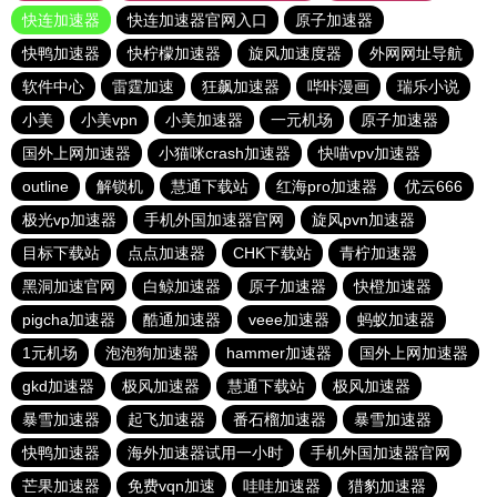
快连加速器
快连加速器官网入口
原子加速器
快鸭加速器
快柠檬加速器
旋风加速度器
外网网址导航
软件中心
雷霆加速
狂飙加速器
哔咔漫画
瑞乐小说
小美
小美vpn
小美加速器
一元机场
原子加速器
国外上网加速器
小猫咪crash加速器
快喵vpv加速器
outline
解锁机
慧通下载站
红海pro加速器
优云666
极光vp加速器
手机外国加速器官网
旋风pvn加速器
目标下载站
点点加速器
CHK下载站
青柠加速器
黑洞加速官网
白鲸加速器
原子加速器
快橙加速器
pigcha加速器
酷通加速器
veee加速器
蚂蚁加速器
1元机场
泡泡狗加速器
hammer加速器
国外上网加速器
gkd加速器
极风加速器
慧通下载站
极风加速器
暴雪加速器
起飞加速器
番石榴加速器
暴雪加速器
快鸭加速器
海外加速器试用一小时
手机外国加速器官网
芒果加速器
免费vqn加速
哇哇加速器
猎豹加速器