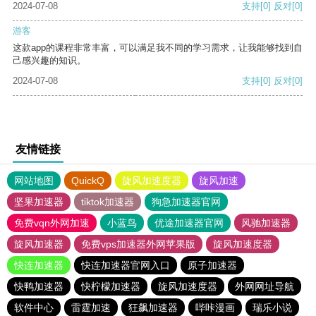
2024-07-08
支持
[0]
反对
[0]
游客
这款app的课程非常丰富，可以满足我不同的学习需求，让我能够找到自
己感兴趣的知识。
2024-07-08
支持
[0]
反对
[0]
友情链接
网站地图
QuickQ
旋风加速度器
旋风加速
坚果加速器
tiktok加速器
狗急加速器官网
免费vqn外网加速
小蓝鸟
优途加速器官网
风驰加速器
旋风加速器
免费vps加速器外网苹果版
旋风加速度器
快连加速器
快连加速器官网入口
原子加速器
快鸭加速器
快柠檬加速器
旋风加速度器
外网网址导航
软件中心
雷霆加速
狂飙加速器
哔咔漫画
瑞乐小说