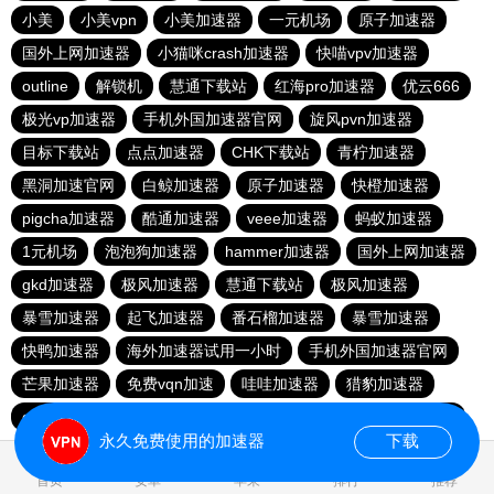
小美
小美vpn
小美加速器
一元机场
原子加速器
国外上网加速器
小猫咪crash加速器
快喵vpv加速器
outline
解锁机
慧通下载站
红海pro加速器
优云666
极光vp加速器
手机外国加速器官网
旋风pvn加速器
目标下载站
点点加速器
CHK下载站
青柠加速器
黑洞加速官网
白鲸加速器
原子加速器
快橙加速器
pigcha加速器
酷通加速器
veee加速器
蚂蚁加速器
1元机场
泡泡狗加速器
hammer加速器
国外上网加速器
gkd加速器
极风加速器
慧通下载站
极风加速器
暴雪加速器
起飞加速器
番石榴加速器
暴雪加速器
快鸭加速器
海外加速器试用一小时
手机外国加速器官网
芒果加速器
免费vqn加速
哇哇加速器
猎豹加速器
gkd加速器
荔枝加速器
暴雪加速器
十大免费加速神器
永久免费使用的加速器
下载
0.030134s
首页
安卓
苹果
排行
推荐