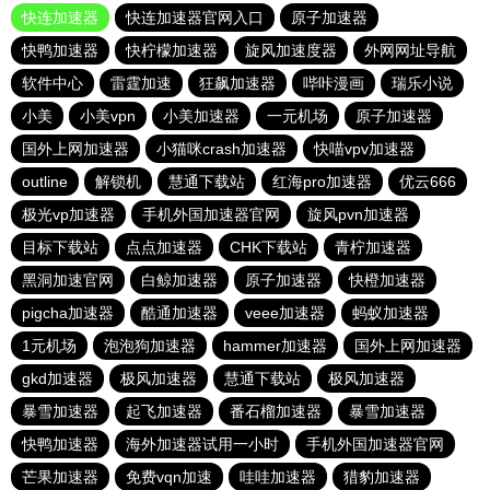
快连加速器
快连加速器官网入口
原子加速器
快鸭加速器
快柠檬加速器
旋风加速度器
外网网址导航
软件中心
雷霆加速
狂飙加速器
哔咔漫画
瑞乐小说
小美
小美vpn
小美加速器
一元机场
原子加速器
国外上网加速器
小猫咪crash加速器
快喵vpv加速器
outline
解锁机
慧通下载站
红海pro加速器
优云666
极光vp加速器
手机外国加速器官网
旋风pvn加速器
目标下载站
点点加速器
CHK下载站
青柠加速器
黑洞加速官网
白鲸加速器
原子加速器
快橙加速器
pigcha加速器
酷通加速器
veee加速器
蚂蚁加速器
1元机场
泡泡狗加速器
hammer加速器
国外上网加速器
gkd加速器
极风加速器
慧通下载站
极风加速器
暴雪加速器
起飞加速器
番石榴加速器
暴雪加速器
快鸭加速器
海外加速器试用一小时
手机外国加速器官网
芒果加速器
免费vqn加速
哇哇加速器
猎豹加速器