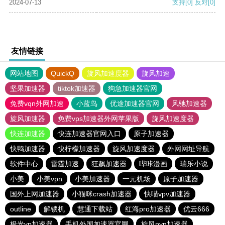
2024-07-13
支持
[0]
反对
[0]
友情链接
网站地图
QuickQ
旋风加速度器
旋风加速
坚果加速器
tiktok加速器
狗急加速器官网
免费vqn外网加速
小蓝鸟
优途加速器官网
风驰加速器
旋风加速器
免费vps加速器外网苹果版
旋风加速度器
快连加速器
快连加速器官网入口
原子加速器
快鸭加速器
快柠檬加速器
旋风加速度器
外网网址导航
软件中心
雷霆加速
狂飙加速器
哔咔漫画
瑞乐小说
小美
小美vpn
小美加速器
一元机场
原子加速器
国外上网加速器
小猫咪crash加速器
快喵vpv加速器
outline
解锁机
慧通下载站
红海pro加速器
优云666
极光vp加速器
手机外国加速器官网
旋风pvn加速器