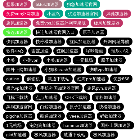
坚果加速器
tiktok加速器
狗急加速器官网
免费vqn外网加速
小蓝鸟
优途加速器官网
风驰加速器
旋风加速器
免费vps加速器外网苹果版
旋风加速度器
快连加速器
快连加速器官网入口
原子加速器
快鸭加速器
快柠檬加速器
旋风加速度器
外网网址导航
软件中心
雷霆加速
狂飙加速器
哔咔漫画
瑞乐小说
小美
小美vpn
小美加速器
一元机场
原子加速器
国外上网加速器
小猫咪crash加速器
快喵vpv加速器
outline
解锁机
慧通下载站
红海pro加速器
优云666
极光vp加速器
手机外国加速器官网
旋风pvn加速器
目标下载站
点点加速器
CHK下载站
青柠加速器
黑洞加速官网
白鲸加速器
原子加速器
快橙加速器
pigcha加速器
酷通加速器
veee加速器
蚂蚁加速器
1元机场
泡泡狗加速器
hammer加速器
国外上网加速器
gkd加速器
极风加速器
慧通下载站
极风加速器