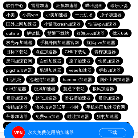
软件中心
雷霆加速
狂飙加速器
哔咔漫画
瑞乐小说
小美
小美vpn
小美加速器
一元机场
原子加速器
国外上网加速器
小猫咪crash加速器
快喵vpv加速器
outline
解锁机
慧通下载站
红海pro加速器
优云666
极光vp加速器
手机外国加速器官网
旋风pvn加速器
目标下载站
点点加速器
CHK下载站
青柠加速器
黑洞加速官网
白鲸加速器
原子加速器
快橙加速器
pigcha加速器
酷通加速器
veee加速器
蚂蚁加速器
1元机场
泡泡狗加速器
hammer加速器
国外上网加速器
gkd加速器
极风加速器
慧通下载站
极风加速器
暴雪加速器
起飞加速器
番石榴加速器
暴雪加速器
快鸭加速器
海外加速器试用一小时
手机外国加速器官网
芒果加速器
免费vqn加速
哇哇加速器
猎豹加速器
gkd加速器
荔枝加速器
暴雪加速器
十大免费加速神器
永久免费使用的加速器
下载