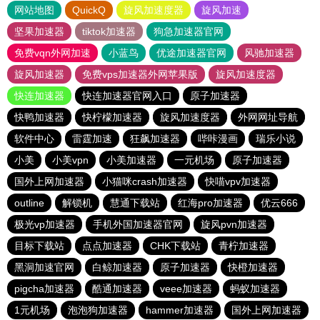
网站地图
QuickQ
旋风加速度器
旋风加速
坚果加速器
tiktok加速器
狗急加速器官网
免费vqn外网加速
小蓝鸟
优途加速器官网
风驰加速器
旋风加速器
免费vps加速器外网苹果版
旋风加速度器
快连加速器
快连加速器官网入口
原子加速器
快鸭加速器
快柠檬加速器
旋风加速度器
外网网址导航
软件中心
雷霆加速
狂飙加速器
哔咔漫画
瑞乐小说
小美
小美vpn
小美加速器
一元机场
原子加速器
国外上网加速器
小猫咪crash加速器
快喵vpv加速器
outline
解锁机
慧通下载站
红海pro加速器
优云666
极光vp加速器
手机外国加速器官网
旋风pvn加速器
目标下载站
点点加速器
CHK下载站
青柠加速器
黑洞加速官网
白鲸加速器
原子加速器
快橙加速器
pigcha加速器
酷通加速器
veee加速器
蚂蚁加速器
1元机场
泡泡狗加速器
hammer加速器
国外上网加速器