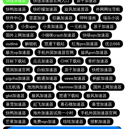
快连加速器
快连加速器官网入口
原子加速器
快鸭加速器
快柠檬加速器
旋风加速度器
外网网址导航
软件中心
雷霆加速
狂飙加速器
哔咔漫画
瑞乐小说
小美
小美vpn
小美加速器
一元机场
原子加速器
国外上网加速器
小猫咪crash加速器
快喵vpv加速器
outline
解锁机
慧通下载站
红海pro加速器
优云666
极光vp加速器
手机外国加速器官网
旋风pvn加速器
目标下载站
点点加速器
CHK下载站
青柠加速器
黑洞加速官网
白鲸加速器
原子加速器
快橙加速器
pigcha加速器
酷通加速器
veee加速器
蚂蚁加速器
1元机场
泡泡狗加速器
hammer加速器
国外上网加速器
gkd加速器
极风加速器
慧通下载站
极风加速器
暴雪加速器
起飞加速器
番石榴加速器
暴雪加速器
快鸭加速器
海外加速器试用一小时
手机外国加速器官网
芒果加速器
免费vqn加速
哇哇加速器
猎豹加速器