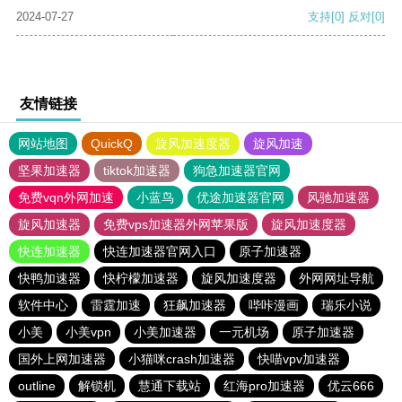
2024-07-27
支持
[0]
反对
[0]
友情链接
网站地图
QuickQ
旋风加速度器
旋风加速
坚果加速器
tiktok加速器
狗急加速器官网
免费vqn外网加速
小蓝鸟
优途加速器官网
风驰加速器
旋风加速器
免费vps加速器外网苹果版
旋风加速度器
快连加速器
快连加速器官网入口
原子加速器
快鸭加速器
快柠檬加速器
旋风加速度器
外网网址导航
软件中心
雷霆加速
狂飙加速器
哔咔漫画
瑞乐小说
小美
小美vpn
小美加速器
一元机场
原子加速器
国外上网加速器
小猫咪crash加速器
快喵vpv加速器
outline
解锁机
慧通下载站
红海pro加速器
优云666