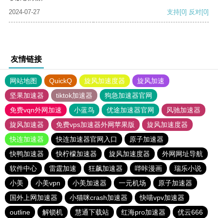
2024-07-27
支持
[0]
反对
[0]
友情链接
网站地图
QuickQ
旋风加速度器
旋风加速
坚果加速器
tiktok加速器
狗急加速器官网
免费vqn外网加速
小蓝鸟
优途加速器官网
风驰加速器
旋风加速器
免费vps加速器外网苹果版
旋风加速度器
快连加速器
快连加速器官网入口
原子加速器
快鸭加速器
快柠檬加速器
旋风加速度器
外网网址导航
软件中心
雷霆加速
狂飙加速器
哔咔漫画
瑞乐小说
小美
小美vpn
小美加速器
一元机场
原子加速器
国外上网加速器
小猫咪crash加速器
快喵vpv加速器
outline
解锁机
慧通下载站
红海pro加速器
优云666