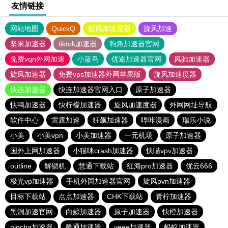
友情链接
网站地图
QuickQ
旋风加速度器
旋风加速
坚果加速器
tiktok加速器
狗急加速器官网
免费vqn外网加速
小蓝鸟
优途加速器官网
风驰加速器
旋风加速器
免费vps加速器外网苹果版
旋风加速度器
快连加速器
快连加速器官网入口
原子加速器
快鸭加速器
快柠檬加速器
旋风加速度器
外网网址导航
软件中心
雷霆加速
狂飙加速器
哔咔漫画
瑞乐小说
小美
小美vpn
小美加速器
一元机场
原子加速器
国外上网加速器
小猫咪crash加速器
快喵vpv加速器
outline
解锁机
慧通下载站
红海pro加速器
优云666
极光vp加速器
手机外国加速器官网
旋风pvn加速器
目标下载站
点点加速器
CHK下载站
青柠加速器
黑洞加速官网
白鲸加速器
原子加速器
快橙加速器
pigcha加速器
酷通加速器
veee加速器
蚂蚁加速器