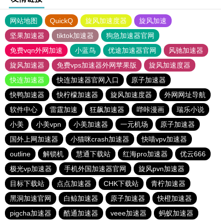
网站地图
QuickQ
旋风加速度器
旋风加速
坚果加速器
tiktok加速器
狗急加速器官网
免费vqn外网加速
小蓝鸟
优途加速器官网
风驰加速器
旋风加速器
免费vps加速器外网苹果版
旋风加速度器
快连加速器
快连加速器官网入口
原子加速器
快鸭加速器
快柠檬加速器
旋风加速度器
外网网址导航
软件中心
雷霆加速
狂飙加速器
哔咔漫画
瑞乐小说
小美
小美vpn
小美加速器
一元机场
原子加速器
国外上网加速器
小猫咪crash加速器
快喵vpv加速器
outline
解锁机
慧通下载站
红海pro加速器
优云666
极光vp加速器
手机外国加速器官网
旋风pvn加速器
目标下载站
点点加速器
CHK下载站
青柠加速器
黑洞加速官网
白鲸加速器
原子加速器
快橙加速器
pigcha加速器
酷通加速器
veee加速器
蚂蚁加速器