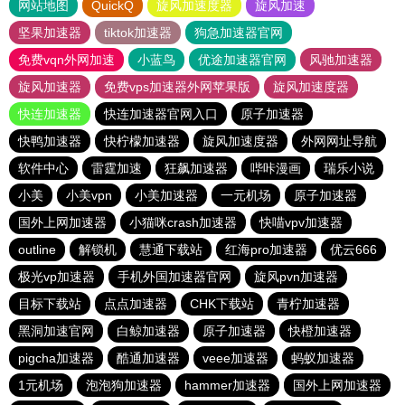
网站地图
QuickQ
旋风加速度器
旋风加速
坚果加速器
tiktok加速器
狗急加速器官网
免费vqn外网加速
小蓝鸟
优途加速器官网
风驰加速器
旋风加速器
免费vps加速器外网苹果版
旋风加速度器
快连加速器
快连加速器官网入口
原子加速器
快鸭加速器
快柠檬加速器
旋风加速度器
外网网址导航
软件中心
雷霆加速
狂飙加速器
哔咔漫画
瑞乐小说
小美
小美vpn
小美加速器
一元机场
原子加速器
国外上网加速器
小猫咪crash加速器
快喵vpv加速器
outline
解锁机
慧通下载站
红海pro加速器
优云666
极光vp加速器
手机外国加速器官网
旋风pvn加速器
目标下载站
点点加速器
CHK下载站
青柠加速器
黑洞加速官网
白鲸加速器
原子加速器
快橙加速器
pigcha加速器
酷通加速器
veee加速器
蚂蚁加速器
1元机场
泡泡狗加速器
hammer加速器
国外上网加速器