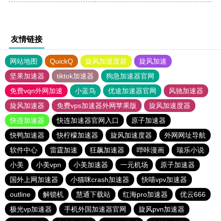
友情链接
网站地图
QuickQ
旋风加速度器
旋风加速
坚果加速器
tiktok加速器
狗急加速器官网
免费vqn外网加速
小蓝鸟
优途加速器官网
风驰加速器
旋风加速器
免费vps加速器外网苹果版
旋风加速度器
快连加速器
快连加速器官网入口
原子加速器
快鸭加速器
快柠檬加速器
旋风加速度器
外网网址导航
软件中心
雷霆加速
狂飙加速器
哔咔漫画
瑞乐小说
小美
小美vpn
小美加速器
一元机场
原子加速器
国外上网加速器
小猫咪crash加速器
快喵vpv加速器
outline
解锁机
慧通下载站
红海pro加速器
优云666
极光vp加速器
手机外国加速器官网
旋风pvn加速器