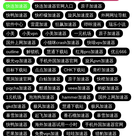
快连加速器
快连加速器官网入口
原子加速器
快鸭加速器
快柠檬加速器
旋风加速度器
外网网址导航
软件中心
雷霆加速
狂飙加速器
哔咔漫画
瑞乐小说
小美
小美vpn
小美加速器
一元机场
原子加速器
国外上网加速器
小猫咪crash加速器
快喵vpv加速器
outline
解锁机
慧通下载站
红海pro加速器
优云666
极光vp加速器
手机外国加速器官网
旋风pvn加速器
目标下载站
点点加速器
CHK下载站
青柠加速器
黑洞加速官网
白鲸加速器
原子加速器
快橙加速器
pigcha加速器
酷通加速器
veee加速器
蚂蚁加速器
1元机场
泡泡狗加速器
hammer加速器
国外上网加速器
gkd加速器
极风加速器
慧通下载站
极风加速器
暴雪加速器
起飞加速器
番石榴加速器
暴雪加速器
快鸭加速器
海外加速器试用一小时
手机外国加速器官网
芒果加速器
免费vqn加速
哇哇加速器
猎豹加速器