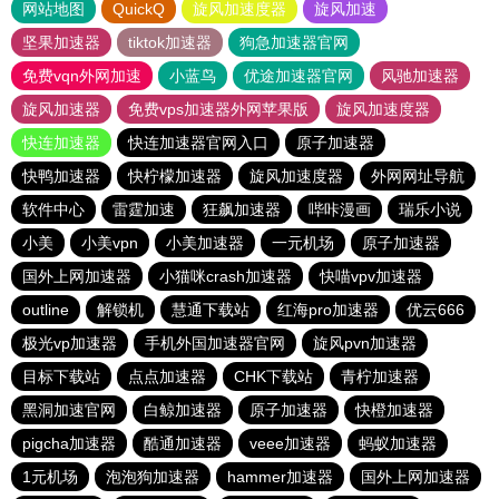
网站地图
QuickQ
旋风加速度器
旋风加速
坚果加速器
tiktok加速器
狗急加速器官网
免费vqn外网加速
小蓝鸟
优途加速器官网
风驰加速器
旋风加速器
免费vps加速器外网苹果版
旋风加速度器
快连加速器
快连加速器官网入口
原子加速器
快鸭加速器
快柠檬加速器
旋风加速度器
外网网址导航
软件中心
雷霆加速
狂飙加速器
哔咔漫画
瑞乐小说
小美
小美vpn
小美加速器
一元机场
原子加速器
国外上网加速器
小猫咪crash加速器
快喵vpv加速器
outline
解锁机
慧通下载站
红海pro加速器
优云666
极光vp加速器
手机外国加速器官网
旋风pvn加速器
目标下载站
点点加速器
CHK下载站
青柠加速器
黑洞加速官网
白鲸加速器
原子加速器
快橙加速器
pigcha加速器
酷通加速器
veee加速器
蚂蚁加速器
1元机场
泡泡狗加速器
hammer加速器
国外上网加速器