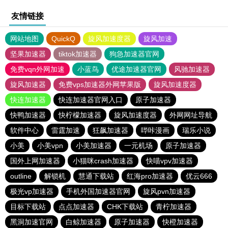
友情链接
网站地图
QuickQ
旋风加速度器
旋风加速
坚果加速器
tiktok加速器
狗急加速器官网
免费vqn外网加速
小蓝鸟
优途加速器官网
风驰加速器
旋风加速器
免费vps加速器外网苹果版
旋风加速度器
快连加速器
快连加速器官网入口
原子加速器
快鸭加速器
快柠檬加速器
旋风加速度器
外网网址导航
软件中心
雷霆加速
狂飙加速器
哔咔漫画
瑞乐小说
小美
小美vpn
小美加速器
一元机场
原子加速器
国外上网加速器
小猫咪crash加速器
快喵vpv加速器
outline
解锁机
慧通下载站
红海pro加速器
优云666
极光vp加速器
手机外国加速器官网
旋风pvn加速器
目标下载站
点点加速器
CHK下载站
青柠加速器
黑洞加速官网
白鲸加速器
原子加速器
快橙加速器