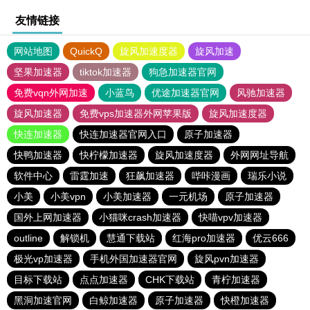
友情链接
网站地图
QuickQ
旋风加速度器
旋风加速
坚果加速器
tiktok加速器
狗急加速器官网
免费vqn外网加速
小蓝鸟
优途加速器官网
风驰加速器
旋风加速器
免费vps加速器外网苹果版
旋风加速度器
快连加速器
快连加速器官网入口
原子加速器
快鸭加速器
快柠檬加速器
旋风加速度器
外网网址导航
软件中心
雷霆加速
狂飙加速器
哔咔漫画
瑞乐小说
小美
小美vpn
小美加速器
一元机场
原子加速器
国外上网加速器
小猫咪crash加速器
快喵vpv加速器
outline
解锁机
慧通下载站
红海pro加速器
优云666
极光vp加速器
手机外国加速器官网
旋风pvn加速器
目标下载站
点点加速器
CHK下载站
青柠加速器
黑洞加速官网
白鲸加速器
原子加速器
快橙加速器