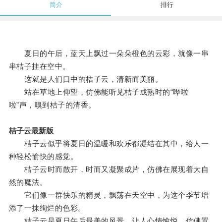
简介
排行
夏日的午后，蓝天上飘过一朵朵橙色的云彩，就像一串
串桔子挂在空中。
这就是人们口中的桔子云，清新而美丽。
站在草地上仰望，仿佛能听见桔子成熟时的“哗啦
啦”声，嗅到桔子的清香。
桔子云最新版
桔子云似乎将夏日的温暖和欢乐都凝结在其中，给人一
种轻松愉快的感觉。
桔子云时而散开，时而又凝聚成片，仿佛在展现着大自
然的魔法。
它们像一群快乐的精灵，飘荡在天空中，为这个季节增
添了一抹绚烂的色彩。
桔子云是夏日午后最美的风景，让人心情愉悦，仿佛置