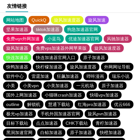
友情链接
网站地图
QuickQ
旋风加速度器
旋风加速
坚果加速器
tiktok加速器
狗急加速器官网
免费vqn外网加速
小蓝鸟
优途加速器官网
风驰加速器
旋风加速器
免费vps加速器外网苹果版
旋风加速度器
快连加速器
快连加速器官网入口
原子加速器
快鸭加速器
快柠檬加速器
旋风加速度器
外网网址导航
软件中心
雷霆加速
狂飙加速器
哔咔漫画
瑞乐小说
小美
小美vpn
小美加速器
一元机场
原子加速器
国外上网加速器
小猫咪crash加速器
快喵vpv加速器
outline
解锁机
慧通下载站
红海pro加速器
优云666
极光vp加速器
手机外国加速器官网
旋风pvn加速器
目标下载站
点点加速器
CHK下载站
青柠加速器
黑洞加速官网
白鲸加速器
原子加速器
快橙加速器