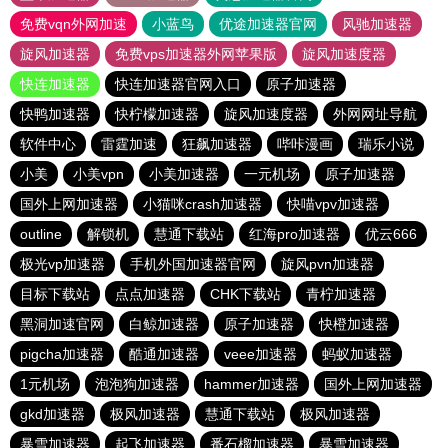
免费vqn外网加速
小蓝鸟
优途加速器官网
风驰加速器
旋风加速器
免费vps加速器外网苹果版
旋风加速度器
快连加速器
快连加速器官网入口
原子加速器
快鸭加速器
快柠檬加速器
旋风加速度器
外网网址导航
软件中心
雷霆加速
狂飙加速器
哔咔漫画
瑞乐小说
小美
小美vpn
小美加速器
一元机场
原子加速器
国外上网加速器
小猫咪crash加速器
快喵vpv加速器
outline
解锁机
慧通下载站
红海pro加速器
优云666
极光vp加速器
手机外国加速器官网
旋风pvn加速器
目标下载站
点点加速器
CHK下载站
青柠加速器
黑洞加速官网
白鲸加速器
原子加速器
快橙加速器
pigcha加速器
酷通加速器
veee加速器
蚂蚁加速器
1元机场
泡泡狗加速器
hammer加速器
国外上网加速器
gkd加速器
极风加速器
慧通下载站
极风加速器
暴雪加速器
起飞加速器
番石榴加速器
暴雪加速器