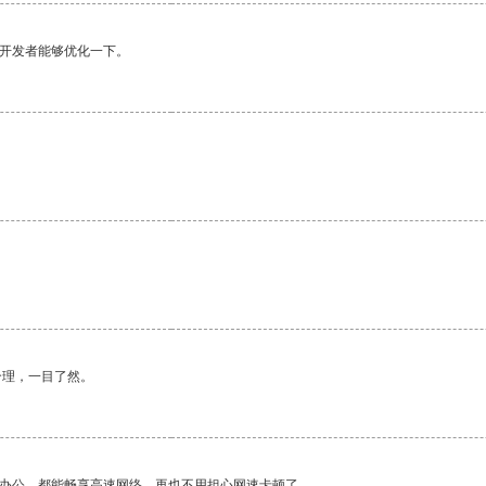
望开发者能够优化一下。
合理，一目了然。
作办公，都能畅享高速网络，再也不用担心网速卡顿了。