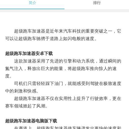
简介
排行
超级跑车加速器是近年来汽车科技的重要突破之一，它
可以让超级跑车驰骋于道路上如闪电般的速度。
超级跑车加速器安卓下载
这款加速器采用了先进的引擎和动力系统，通过瞬间的
氮气注入，释放出巨大的能量，将超级跑车推向惊人的速
度。
司机们只需轻轻踩下油门，就能感受到驾驶在极致速度
中的刺激和快感。
超级跑车加速器不仅在实用性上提升了行驶效率，更在
赛车领域掀起了风潮。
超级跑车加速器电脑版下载
在赛道上，超级跑车加速器使车辆迸发出更快的速度和