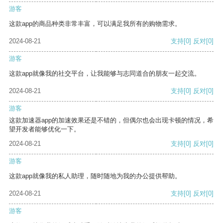
游客
这款app的商品种类非常丰富，可以满足我所有的购物需求。
2024-08-21
支持
[0]
反对
[0]
游客
这款app就像我的社交平台，让我能够与志同道合的朋友一起交流。
2024-08-21
支持
[0]
反对
[0]
游客
这款加速器app的加速效果还是不错的，但偶尔也会出现卡顿的情况，希
望开发者能够优化一下。
2024-08-21
支持
[0]
反对
[0]
游客
这款app就像我的私人助理，随时随地为我的办公提供帮助。
2024-08-21
支持
[0]
反对
[0]
游客