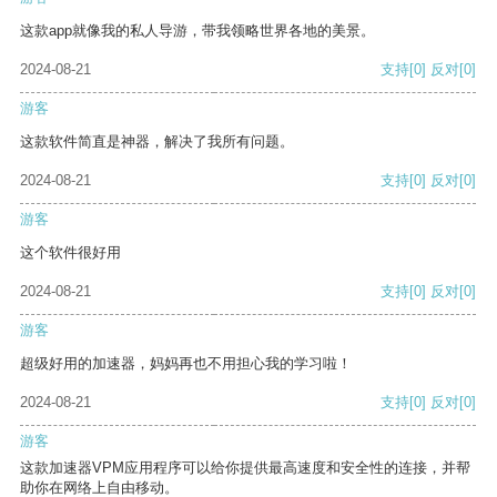
这款app就像我的私人导游，带我领略世界各地的美景。
2024-08-21
支持
[0]
反对
[0]
游客
这款软件简直是神器，解决了我所有问题。
2024-08-21
支持
[0]
反对
[0]
游客
这个软件很好用
2024-08-21
支持
[0]
反对
[0]
游客
超级好用的加速器，妈妈再也不用担心我的学习啦！
2024-08-21
支持
[0]
反对
[0]
游客
这款加速器VPM应用程序可以给你提供最高速度和安全性的连接，并帮
助你在网络上自由移动。