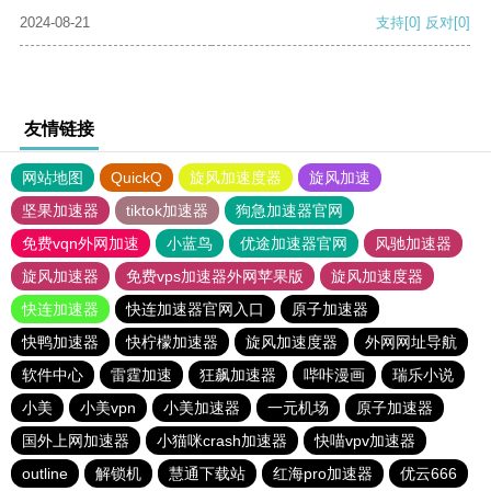
2024-08-21
支持
[0]
反对
[0]
友情链接
网站地图
QuickQ
旋风加速度器
旋风加速
坚果加速器
tiktok加速器
狗急加速器官网
免费vqn外网加速
小蓝鸟
优途加速器官网
风驰加速器
旋风加速器
免费vps加速器外网苹果版
旋风加速度器
快连加速器
快连加速器官网入口
原子加速器
快鸭加速器
快柠檬加速器
旋风加速度器
外网网址导航
软件中心
雷霆加速
狂飙加速器
哔咔漫画
瑞乐小说
小美
小美vpn
小美加速器
一元机场
原子加速器
国外上网加速器
小猫咪crash加速器
快喵vpv加速器
outline
解锁机
慧通下载站
红海pro加速器
优云666