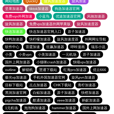
网站地图
QuickQ
旋风加速度器
旋风加速
坚果加速器
tiktok加速器
狗急加速器官网
免费vqn外网加速
小蓝鸟
优途加速器官网
风驰加速器
旋风加速器
免费vps加速器外网苹果版
旋风加速度器
快连加速器
快连加速器官网入口
原子加速器
快鸭加速器
快柠檬加速器
旋风加速度器
外网网址导航
软件中心
雷霆加速
狂飙加速器
哔咔漫画
瑞乐小说
小美
小美vpn
小美加速器
一元机场
原子加速器
国外上网加速器
小猫咪crash加速器
快喵vpv加速器
outline
解锁机
慧通下载站
红海pro加速器
优云666
极光vp加速器
手机外国加速器官网
旋风pvn加速器
目标下载站
点点加速器
CHK下载站
青柠加速器
黑洞加速官网
白鲸加速器
原子加速器
快橙加速器
pigcha加速器
酷通加速器
veee加速器
蚂蚁加速器
1元机场
泡泡狗加速器
hammer加速器
国外上网加速器