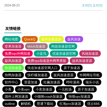
2024-08-23
支持
[0]
反对
[0]
友情链接
网站地图
QuickQ
旋风加速度器
旋风加速
坚果加速器
tiktok加速器
狗急加速器官网
免费vqn外网加速
小蓝鸟
优途加速器官网
风驰加速器
旋风加速器
免费vps加速器外网苹果版
旋风加速度器
快连加速器
快连加速器官网入口
原子加速器
快鸭加速器
快柠檬加速器
旋风加速度器
外网网址导航
软件中心
雷霆加速
狂飙加速器
哔咔漫画
瑞乐小说
小美
小美vpn
小美加速器
一元机场
原子加速器
国外上网加速器
小猫咪crash加速器
快喵vpv加速器
outline
解锁机
慧通下载站
红海pro加速器
优云666