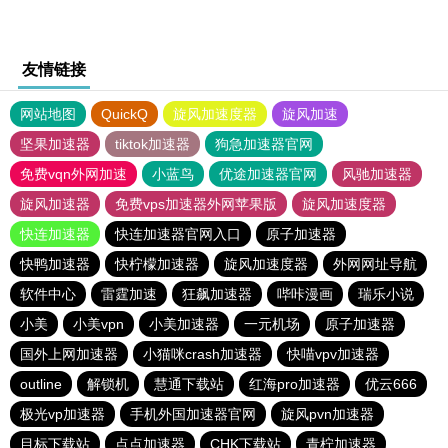
友情链接
网站地图
QuickQ
旋风加速度器
旋风加速
坚果加速器
tiktok加速器
狗急加速器官网
免费vqn外网加速
小蓝鸟
优途加速器官网
风驰加速器
旋风加速器
免费vps加速器外网苹果版
旋风加速度器
快连加速器
快连加速器官网入口
原子加速器
快鸭加速器
快柠檬加速器
旋风加速度器
外网网址导航
软件中心
雷霆加速
狂飙加速器
哔咔漫画
瑞乐小说
小美
小美vpn
小美加速器
一元机场
原子加速器
国外上网加速器
小猫咪crash加速器
快喵vpv加速器
outline
解锁机
慧通下载站
红海pro加速器
优云666
极光vp加速器
手机外国加速器官网
旋风pvn加速器
目标下载站
点点加速器
CHK下载站
青柠加速器