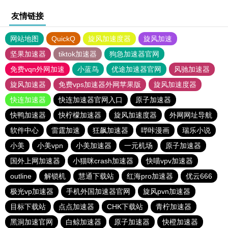
友情链接
网站地图
QuickQ
旋风加速度器
旋风加速
坚果加速器
tiktok加速器
狗急加速器官网
免费vqn外网加速
小蓝鸟
优途加速器官网
风驰加速器
旋风加速器
免费vps加速器外网苹果版
旋风加速度器
快连加速器
快连加速器官网入口
原子加速器
快鸭加速器
快柠檬加速器
旋风加速度器
外网网址导航
软件中心
雷霆加速
狂飙加速器
哔咔漫画
瑞乐小说
小美
小美vpn
小美加速器
一元机场
原子加速器
国外上网加速器
小猫咪crash加速器
快喵vpv加速器
outline
解锁机
慧通下载站
红海pro加速器
优云666
极光vp加速器
手机外国加速器官网
旋风pvn加速器
目标下载站
点点加速器
CHK下载站
青柠加速器
黑洞加速官网
白鲸加速器
原子加速器
快橙加速器