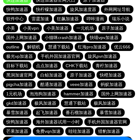
快连加速器
快连加速器官网入口
原子加速器
快鸭加速器
快柠檬加速器
旋风加速度器
外网网址导航
软件中心
雷霆加速
狂飙加速器
哔咔漫画
瑞乐小说
小美
小美vpn
小美加速器
一元机场
原子加速器
国外上网加速器
小猫咪crash加速器
快喵vpv加速器
outline
解锁机
慧通下载站
红海pro加速器
优云666
极光vp加速器
手机外国加速器官网
旋风pvn加速器
目标下载站
点点加速器
CHK下载站
青柠加速器
黑洞加速官网
白鲸加速器
原子加速器
快橙加速器
pigcha加速器
酷通加速器
veee加速器
蚂蚁加速器
1元机场
泡泡狗加速器
hammer加速器
国外上网加速器
gkd加速器
极风加速器
慧通下载站
极风加速器
暴雪加速器
起飞加速器
番石榴加速器
暴雪加速器
快鸭加速器
海外加速器试用一小时
手机外国加速器官网
芒果加速器
免费vqn加速
哇哇加速器
猎豹加速器