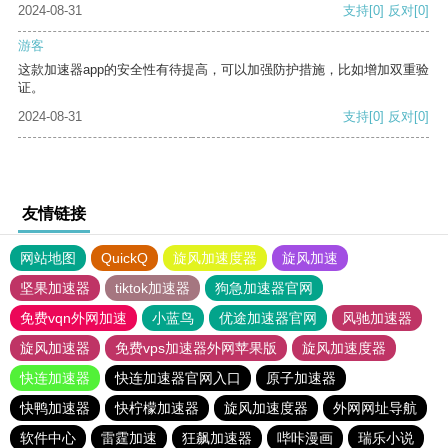
2024-08-31
支持
[0]
反对
[0]
游客
这款加速器app的安全性有待提高，可以加强防护措施，比如增加双重验
证。
2024-08-31
支持
[0]
反对
[0]
友情链接
网站地图
QuickQ
旋风加速度器
旋风加速
坚果加速器
tiktok加速器
狗急加速器官网
免费vqn外网加速
小蓝鸟
优途加速器官网
风驰加速器
旋风加速器
免费vps加速器外网苹果版
旋风加速度器
快连加速器
快连加速器官网入口
原子加速器
快鸭加速器
快柠檬加速器
旋风加速度器
外网网址导航
软件中心
雷霆加速
狂飙加速器
哔咔漫画
瑞乐小说