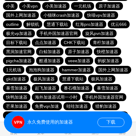
小美
小美vpn
小美加速器
一元机场
原子加速器
国外上网加速器
小猫咪crash加速器
快喵vpv加速器
outline
解锁机
慧通下载站
红海pro加速器
优云666
极光vp加速器
手机外国加速器官网
旋风pvn加速器
目标下载站
点点加速器
CHK下载站
青柠加速器
黑洞加速官网
白鲸加速器
原子加速器
快橙加速器
pigcha加速器
酷通加速器
veee加速器
蚂蚁加速器
1元机场
泡泡狗加速器
hammer加速器
国外上网加速器
gkd加速器
极风加速器
慧通下载站
极风加速器
暴雪加速器
起飞加速器
番石榴加速器
暴雪加速器
快鸭加速器
海外加速器试用一小时
手机外国加速器官网
芒果加速器
免费vqn加速
哇哇加速器
猎豹加速器
gkd加速器
荔枝加速器
暴雪加速器
十大免费加速神器
永久免费使用的加速器
下载
0.023878s
首页
安卓
苹果
排行
推荐