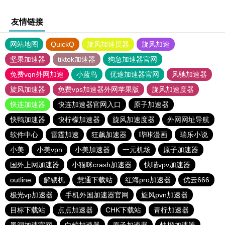
友情链接
网站地图
QuickQ
旋风加速度器
旋风加速
坚果加速器
tiktok加速器
狗急加速器官网
免费vqn外网加速
小蓝鸟
优途加速器官网
风驰加速器
旋风加速器
免费vps加速器外网苹果版
旋风加速度器
快连加速器
快连加速器官网入口
原子加速器
快鸭加速器
快柠檬加速器
旋风加速度器
外网网址导航
软件中心
雷霆加速
狂飙加速器
哔咔漫画
瑞乐小说
小美
小美vpn
小美加速器
一元机场
原子加速器
国外上网加速器
小猫咪crash加速器
快喵vpv加速器
outline
解锁机
慧通下载站
红海pro加速器
优云666
极光vp加速器
手机外国加速器官网
旋风pvn加速器
目标下载站
点点加速器
CHK下载站
青柠加速器