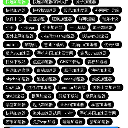
快连加速器
快连加速器官网入口
原子加速器
快鸭加速器
快柠檬加速器
旋风加速度器
外网网址导航
软件中心
雷霆加速
狂飙加速器
哔咔漫画
瑞乐小说
小美
小美vpn
小美加速器
一元机场
原子加速器
国外上网加速器
小猫咪crash加速器
快喵vpv加速器
outline
解锁机
慧通下载站
红海pro加速器
优云666
极光vp加速器
手机外国加速器官网
旋风pvn加速器
目标下载站
点点加速器
CHK下载站
青柠加速器
黑洞加速官网
白鲸加速器
原子加速器
快橙加速器
pigcha加速器
酷通加速器
veee加速器
蚂蚁加速器
1元机场
泡泡狗加速器
hammer加速器
国外上网加速器
gkd加速器
极风加速器
慧通下载站
极风加速器
暴雪加速器
起飞加速器
番石榴加速器
暴雪加速器
快鸭加速器
海外加速器试用一小时
手机外国加速器官网
芒果加速器
免费vqn加速
哇哇加速器
猎豹加速器