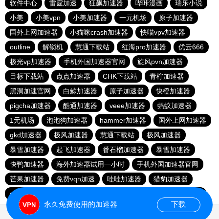
软件中心
雷霆加速
狂飙加速器
哔咔漫画
瑞乐小说
小美
小美vpn
小美加速器
一元机场
原子加速器
国外上网加速器
小猫咪crash加速器
快喵vpv加速器
outline
解锁机
慧通下载站
红海pro加速器
优云666
极光vp加速器
手机外国加速器官网
旋风pvn加速器
目标下载站
点点加速器
CHK下载站
青柠加速器
黑洞加速官网
白鲸加速器
原子加速器
快橙加速器
pigcha加速器
酷通加速器
veee加速器
蚂蚁加速器
1元机场
泡泡狗加速器
hammer加速器
国外上网加速器
gkd加速器
极风加速器
慧通下载站
极风加速器
暴雪加速器
起飞加速器
番石榴加速器
暴雪加速器
快鸭加速器
海外加速器试用一小时
手机外国加速器官网
芒果加速器
免费vqn加速
哇哇加速器
猎豹加速器
gkd加速器
荔枝加速器
暴雪加速器
十大免费加速神器
永久免费使用的加速器
下载