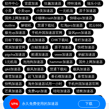
软件中心
雷霆加速
狂飙加速器
哔咔漫画
瑞乐小说
小美
小美vpn
小美加速器
一元机场
原子加速器
国外上网加速器
小猫咪crash加速器
快喵vpv加速器
outline
解锁机
慧通下载站
红海pro加速器
优云666
极光vp加速器
手机外国加速器官网
旋风pvn加速器
目标下载站
点点加速器
CHK下载站
青柠加速器
黑洞加速官网
白鲸加速器
原子加速器
快橙加速器
pigcha加速器
酷通加速器
veee加速器
蚂蚁加速器
1元机场
泡泡狗加速器
hammer加速器
国外上网加速器
gkd加速器
极风加速器
慧通下载站
极风加速器
暴雪加速器
起飞加速器
番石榴加速器
暴雪加速器
快鸭加速器
海外加速器试用一小时
手机外国加速器官网
芒果加速器
免费vqn加速
哇哇加速器
猎豹加速器
gkd加速器
荔枝加速器
暴雪加速器
十大免费加速神器
永久免费使用的加速器
下载