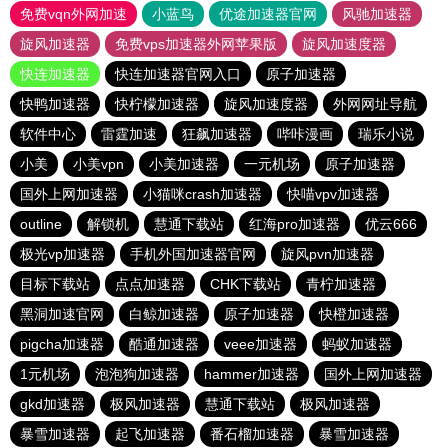
免费vqn外网加速
小蓝鸟
优途加速器官网
风驰加速器
旋风加速器
免费vps加速器外网苹果版
旋风加速度器
快连加速器
快连加速器官网入口
原子加速器
快鸭加速器
快柠檬加速器
旋风加速度器
外网网址导航
软件中心
雷霆加速
狂飙加速器
哔咔漫画
瑞乐小说
小美
小美vpn
小美加速器
一元机场
原子加速器
国外上网加速器
小猫咪crash加速器
快喵vpv加速器
outline
解锁机
慧通下载站
红海pro加速器
优云666
极光vp加速器
手机外国加速器官网
旋风pvn加速器
目标下载站
点点加速器
CHK下载站
青柠加速器
黑洞加速官网
白鲸加速器
原子加速器
快橙加速器
pigcha加速器
酷通加速器
veee加速器
蚂蚁加速器
1元机场
泡泡狗加速器
hammer加速器
国外上网加速器
gkd加速器
极风加速器
慧通下载站
极风加速器
暴雪加速器
起飞加速器
番石榴加速器
暴雪加速器