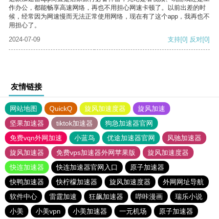
作办公，都能畅享高速网络，再也不用担心网速卡顿了。以前出差的时
候，经常因为网速慢而无法正常使用网络，现在有了这个app，我再也不
用担心了。
2024-07-09
支持
[0]
反对
[0]
友情链接
网站地图
QuickQ
旋风加速度器
旋风加速
坚果加速器
tiktok加速器
狗急加速器官网
免费vqn外网加速
小蓝鸟
优途加速器官网
风驰加速器
旋风加速器
免费vps加速器外网苹果版
旋风加速度器
快连加速器
快连加速器官网入口
原子加速器
快鸭加速器
快柠檬加速器
旋风加速度器
外网网址导航
软件中心
雷霆加速
狂飙加速器
哔咔漫画
瑞乐小说
小美
小美vpn
小美加速器
一元机场
原子加速器