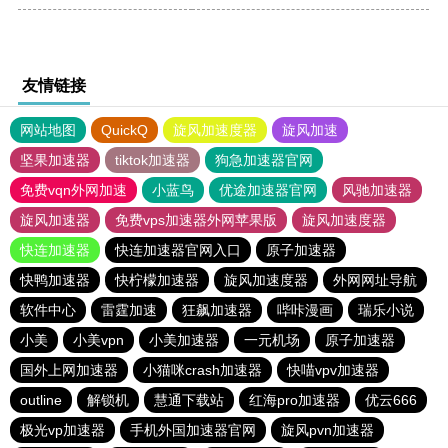
友情链接
网站地图
QuickQ
旋风加速度器
旋风加速
坚果加速器
tiktok加速器
狗急加速器官网
免费vqn外网加速
小蓝鸟
优途加速器官网
风驰加速器
旋风加速器
免费vps加速器外网苹果版
旋风加速度器
快连加速器
快连加速器官网入口
原子加速器
快鸭加速器
快柠檬加速器
旋风加速度器
外网网址导航
软件中心
雷霆加速
狂飙加速器
哔咔漫画
瑞乐小说
小美
小美vpn
小美加速器
一元机场
原子加速器
国外上网加速器
小猫咪crash加速器
快喵vpv加速器
outline
解锁机
慧通下载站
红海pro加速器
优云666
极光vp加速器
手机外国加速器官网
旋风pvn加速器