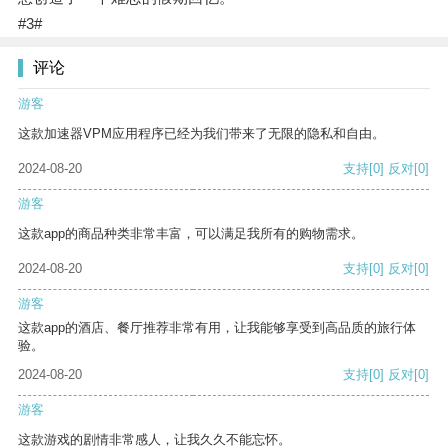
#3#
评论
游客
这款加速器VPM应用程序已经为我们带来了无限的隐私和自由。
2024-08-20
支持
[0]
反对
[0]
游客
这款app的商品种类非常丰富，可以满足我所有的购物需求。
2024-08-20
支持
[0]
反对
[0]
游客
这款app的酒店、餐厅推荐非常有用，让我能够享受到高品质的旅行体
验。
2024-08-20
支持
[0]
反对
[0]
游客
这款游戏的剧情非常感人，让我久久不能忘怀。