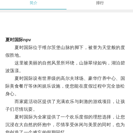
简介
排行
夏时国际npv
夏时国际位于维尔茨堡山脉的脚下，被誉为天堂般的度
假胜地。
这里被美丽的自然风景所环绕，山脉翠绿如钩，湖泊碧
波荡漾。
夏时国际设有世界级的高尔夫球场、豪华疗养中心、国
际美食餐厅等休闲娱乐设施，使您能在度假过程中完全放松
身心。
而家庭活动区提供了充满欢乐与刺激的游戏项目，让孩
子们尽情玩耍。
夏时国际为全家提供了一个欢乐度假的理想选择，让您
沉浸在大自然的怀抱中，尽情享受休闲与美景的同时，也为
您创造了一个难忘的假期回忆。