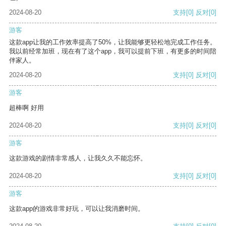
2024-08-20
支持
[0]
反对
[0]
游客
这款app让我的工作效率提高了50%，让我能够更轻松地完成工作任务。
我以前经常加班，现在有了这个app，我可以提前下班，有更多的时间陪
伴家人。
2024-08-20
支持
[0]
反对
[0]
游客
超棒啊 好用
2024-08-20
支持
[0]
反对
[0]
游客
这款游戏的剧情非常感人，让我久久不能忘怀。
2024-08-20
支持
[0]
反对
[0]
游客
这款app的游戏非常好玩，可以让我消磨时间。