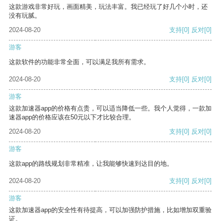
这款游戏非常好玩，画面精美，玩法丰富。我已经玩了好几个小时，还
没有玩腻。
2024-08-20
支持
[0]
反对
[0]
游客
这款软件的功能非常全面，可以满足我所有需求。
2024-08-20
支持
[0]
反对
[0]
游客
这款加速器app的价格有点贵，可以适当降低一些。我个人觉得，一款加
速器app的价格应该在50元以下才比较合理。
2024-08-20
支持
[0]
反对
[0]
游客
这款app的路线规划非常精准，让我能够快速到达目的地。
2024-08-20
支持
[0]
反对
[0]
游客
这款加速器app的安全性有待提高，可以加强防护措施，比如增加双重验
证。