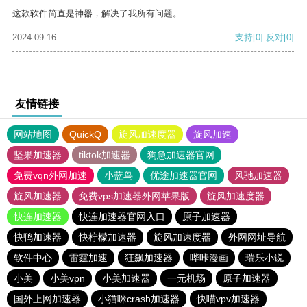
这款软件简直是神器，解决了我所有问题。
2024-09-16
支持
[0]
反对
[0]
友情链接
网站地图
QuickQ
旋风加速度器
旋风加速
坚果加速器
tiktok加速器
狗急加速器官网
免费vqn外网加速
小蓝鸟
优途加速器官网
风驰加速器
旋风加速器
免费vps加速器外网苹果版
旋风加速度器
快连加速器
快连加速器官网入口
原子加速器
快鸭加速器
快柠檬加速器
旋风加速度器
外网网址导航
软件中心
雷霆加速
狂飙加速器
哔咔漫画
瑞乐小说
小美
小美vpn
小美加速器
一元机场
原子加速器
国外上网加速器
小猫咪crash加速器
快喵vpv加速器