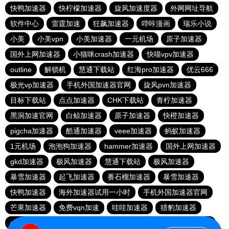
快鸭加速器
快柠檬加速器
旋风加速度器
外网网址导航
软件中心
雷霆加速
狂飙加速器
哔咔漫画
瑞乐小说
小美
小美vpn
小美加速器
一元机场
原子加速器
国外上网加速器
小猫咪crash加速器
快喵vpv加速器
outline
解锁机
慧通下载站
红海pro加速器
优云666
极光vp加速器
手机外国加速器官网
旋风pvn加速器
目标下载站
点点加速器
CHK下载站
青柠加速器
黑洞加速官网
白鲸加速器
原子加速器
快橙加速器
pigcha加速器
酷通加速器
veee加速器
蚂蚁加速器
1元机场
泡泡狗加速器
hammer加速器
国外上网加速器
gkd加速器
极风加速器
慧通下载站
极风加速器
暴雪加速器
起飞加速器
番石榴加速器
暴雪加速器
快鸭加速器
海外加速器试用一小时
手机外国加速器官网
芒果加速器
免费vqn加速
哇哇加速器
猎豹加速器
gkd加速器
荔枝加速器
暴雪加速器
十大免费加速神器