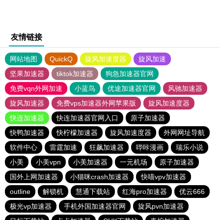
友情链接
网站地图
QuickQ
旋风加速度器
旋风加速
坚果加速器
tiktok加速器
狗急加速器官网
免费vqn外网加速
小蓝鸟
优途加速器官网
风驰加速器
旋风加速器
免费vps加速器外网苹果版
旋风加速度器
快连加速器
快连加速器官网入口
原子加速器
快鸭加速器
快柠檬加速器
旋风加速度器
外网网址导航
软件中心
雷霆加速
狂飙加速器
哔咔漫画
瑞乐小说
小美
小美vpn
小美加速器
一元机场
原子加速器
国外上网加速器
小猫咪crash加速器
快喵vpv加速器
outline
解锁机
慧通下载站
红海pro加速器
优云666
极光vp加速器
手机外国加速器官网
旋风pvn加速器