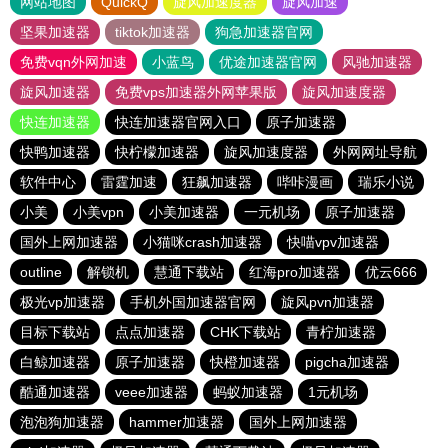
网站地图
QuickQ
旋风加速度器
旋风加速
坚果加速器
tiktok加速器
狗急加速器官网
免费vqn外网加速
小蓝鸟
优途加速器官网
风驰加速器
旋风加速器
免费vps加速器外网苹果版
旋风加速度器
快连加速器
快连加速器官网入口
原子加速器
快鸭加速器
快柠檬加速器
旋风加速度器
外网网址导航
软件中心
雷霆加速
狂飙加速器
哔咔漫画
瑞乐小说
小美
小美vpn
小美加速器
一元机场
原子加速器
国外上网加速器
小猫咪crash加速器
快喵vpv加速器
outline
解锁机
慧通下载站
红海pro加速器
优云666
极光vp加速器
手机外国加速器官网
旋风pvn加速器
目标下载站
点点加速器
CHK下载站
青柠加速器
白鲸加速器
原子加速器
快橙加速器
pigcha加速器
酷通加速器
veee加速器
蚂蚁加速器
1元机场
泡泡狗加速器
hammer加速器
国外上网加速器