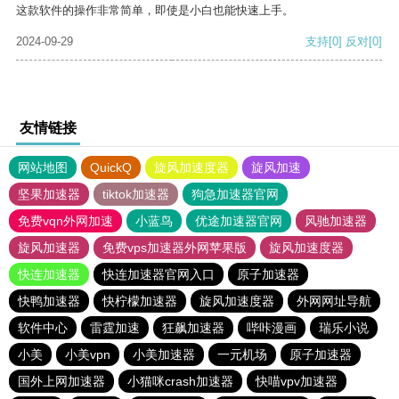
这款软件的操作非常简单，即使是小白也能快速上手。
2024-09-29
支持
[0]
反对
[0]
友情链接
网站地图
QuickQ
旋风加速度器
旋风加速
坚果加速器
tiktok加速器
狗急加速器官网
免费vqn外网加速
小蓝鸟
优途加速器官网
风驰加速器
旋风加速器
免费vps加速器外网苹果版
旋风加速度器
快连加速器
快连加速器官网入口
原子加速器
快鸭加速器
快柠檬加速器
旋风加速度器
外网网址导航
软件中心
雷霆加速
狂飙加速器
哔咔漫画
瑞乐小说
小美
小美vpn
小美加速器
一元机场
原子加速器
国外上网加速器
小猫咪crash加速器
快喵vpv加速器