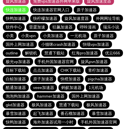
旋风加速器
免费vps加速器外网苹果版
旋风加速度器
快连加速器
快连加速器官网入口
原子加速器
快鸭加速器
快柠檬加速器
旋风加速度器
外网网址导航
软件中心
雷霆加速
狂飙加速器
哔咔漫画
瑞乐小说
小美
小美vpn
小美加速器
一元机场
原子加速器
国外上网加速器
小猫咪crash加速器
快喵vpv加速器
outline
解锁机
慧通下载站
红海pro加速器
优云666
极光vp加速器
手机外国加速器官网
旋风pvn加速器
目标下载站
点点加速器
CHK下载站
青柠加速器
白鲸加速器
原子加速器
快橙加速器
pigcha加速器
酷通加速器
veee加速器
蚂蚁加速器
1元机场
泡泡狗加速器
hammer加速器
国外上网加速器
gkd加速器
极风加速器
慧通下载站
极风加速器
暴雪加速器
起飞加速器
番石榴加速器
暴雪加速器
快鸭加速器
海外加速器试用一小时
手机外国加速器官网