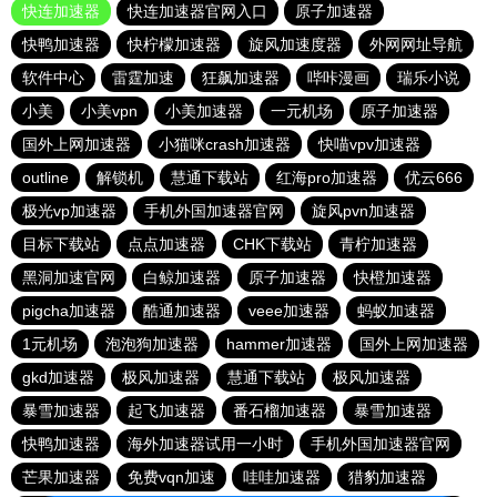
快连加速器
快连加速器官网入口
原子加速器
快鸭加速器
快柠檬加速器
旋风加速度器
外网网址导航
软件中心
雷霆加速
狂飙加速器
哔咔漫画
瑞乐小说
小美
小美vpn
小美加速器
一元机场
原子加速器
国外上网加速器
小猫咪crash加速器
快喵vpv加速器
outline
解锁机
慧通下载站
红海pro加速器
优云666
极光vp加速器
手机外国加速器官网
旋风pvn加速器
目标下载站
点点加速器
CHK下载站
青柠加速器
黑洞加速官网
白鲸加速器
原子加速器
快橙加速器
pigcha加速器
酷通加速器
veee加速器
蚂蚁加速器
1元机场
泡泡狗加速器
hammer加速器
国外上网加速器
gkd加速器
极风加速器
慧通下载站
极风加速器
暴雪加速器
起飞加速器
番石榴加速器
暴雪加速器
快鸭加速器
海外加速器试用一小时
手机外国加速器官网
芒果加速器
免费vqn加速
哇哇加速器
猎豹加速器