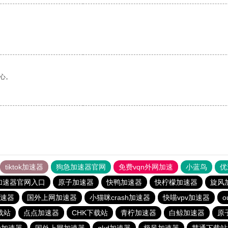
。
心。
tiktok加速器
狗急加速器官网
免费vqn外网加速
小蓝鸟
优
加速器官网入口
原子加速器
快鸭加速器
快柠檬加速器
旋风
速器
国外上网加速器
小猫咪crash加速器
快喵vpv加速器
o
载站
点点加速器
CHK下载站
青柠加速器
白鲸加速器
原
er加速器
国外上网加速器
gkd加速器
极风加速器
慧通下载站