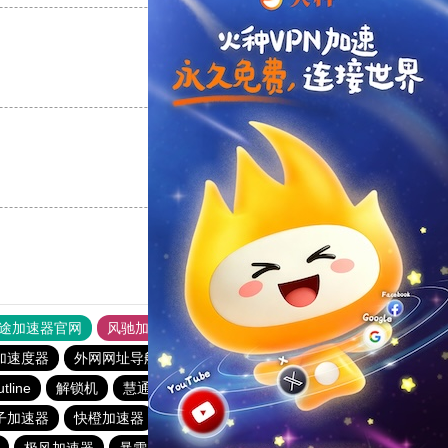
支持
[0]
反对
[0]
支持
[0]
反对
[0]
途加速器官网
风驰加速器
旋风加速器
加速度器
外网网址导航
软件中心
雷霆加速
狂飙加速器
utline
解锁机
慧通下载站
红海pro加速器
优云666
子加速器
快橙加速器
pigcha加速器
酷通加速器
极风加速器
暴雪加速器
起飞加速器
番石榴加速器