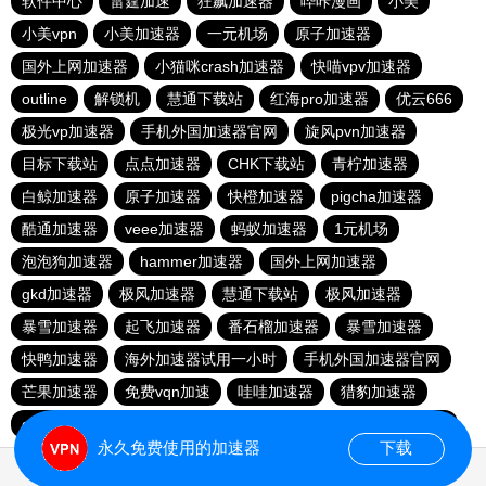
软件中心
雷霆加速
狂飙加速器
哔咔漫画
小美
小美vpn
小美加速器
一元机场
原子加速器
国外上网加速器
小猫咪crash加速器
快喵vpv加速器
outline
解锁机
慧通下载站
红海pro加速器
优云666
极光vp加速器
手机外国加速器官网
旋风pvn加速器
目标下载站
点点加速器
CHK下载站
青柠加速器
白鲸加速器
原子加速器
快橙加速器
pigcha加速器
酷通加速器
veee加速器
蚂蚁加速器
1元机场
泡泡狗加速器
hammer加速器
国外上网加速器
gkd加速器
极风加速器
慧通下载站
极风加速器
暴雪加速器
起飞加速器
番石榴加速器
暴雪加速器
快鸭加速器
海外加速器试用一小时
手机外国加速器官网
芒果加速器
免费vqn加速
哇哇加速器
猎豹加速器
gkd加速器
荔枝加速器
暴雪加速器
十大免费加速神器
永久免费使用的加速器
下载