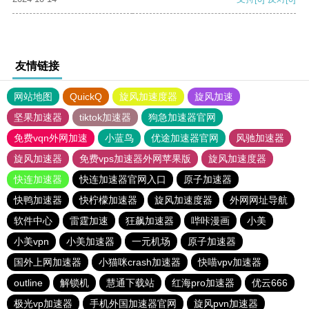
友情链接
网站地图
QuickQ
旋风加速度器
旋风加速
坚果加速器
tiktok加速器
狗急加速器官网
免费vqn外网加速
小蓝鸟
优途加速器官网
风驰加速器
旋风加速器
免费vps加速器外网苹果版
旋风加速度器
快连加速器
快连加速器官网入口
原子加速器
快鸭加速器
快柠檬加速器
旋风加速度器
外网网址导航
软件中心
雷霆加速
狂飙加速器
哔咔漫画
小美
小美vpn
小美加速器
一元机场
原子加速器
国外上网加速器
小猫咪crash加速器
快喵vpv加速器
outline
解锁机
慧通下载站
红海pro加速器
优云666
极光vp加速器
手机外国加速器官网
旋风pvn加速器